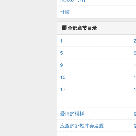
忏悔
全部章节目录
1
5
9
13
17
爱情的模样
应激的虾蛄才会发腥