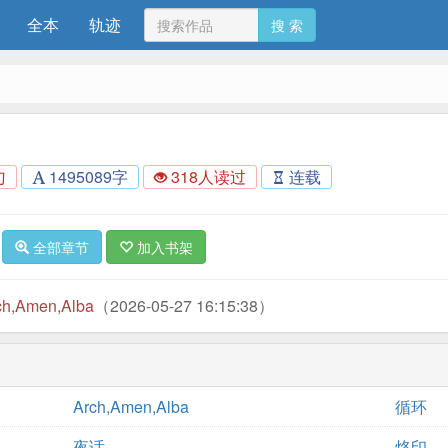
全本
轨迹
搜 索
勺
1495089字
318人读过
连载
全部章节
加入书架
ch,Amen,Alba
（2026-05-27 16:15:38）
Arch,Amen,Alba
循环
夜话
烙印