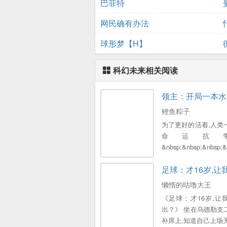
巴菲特
网民确有办法
球形梦【H】
科幻未来相关阅读
领主：开局一本水
鲤鱼粽子
为了更好的活着,人类
命运抗
&nbsp;&nbsp;&nbsp;&n
足球：才16岁,让
懒惰的咕噜大王
《足球：才16岁,让
出？》 坐在乌德勒支
补席上,知道自己上场无望