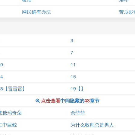
网民确有办法
苦瓜炒
2
3
6
7
10
11
14
15
18【雷雷雷】
19【】
点击查看
中间隐藏的
48
章节
焦糖玛奇朵
余菲菲
缸中巨鲸
为什么牧师总是男人