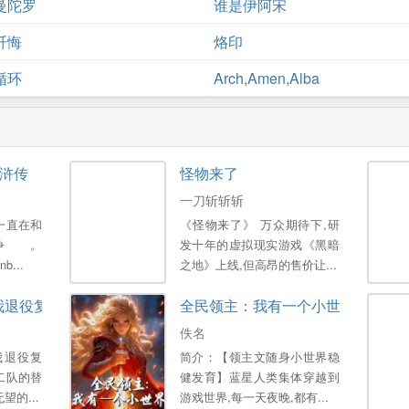
曼陀罗
谁是伊阿宋
忏悔
烙印
循环
Arch,Amen,Alba
浒传
怪物来了
一刀斩斩斩
一直在和
《怪物来了》 万众期待下,研
争。
发十年的虚拟现实游戏《黑暗
b...
之地》上线,但高昂的售价让...
我退役复出？
全民领主：我有一个小世界
佚名
我退役复
简介：【领主文随身小世界稳
二队的替
健发育】蓝星人类集体穿越到
的...
游戏世界,每一天夜晚,都有...