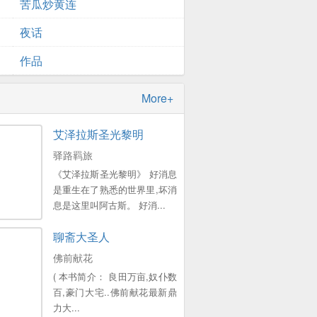
苦瓜炒黄连
夜话
作品
More+
艾泽拉斯圣光黎明
驿路羁旅
《艾泽拉斯圣光黎明》 好消息
是重生在了熟悉的世界里,坏消
息是这里叫阿古斯。 好消...
聊斋大圣人
佛前献花
( 本书简介： 良田万亩,奴仆数
百,豪门大宅..佛前献花最新鼎
力大...