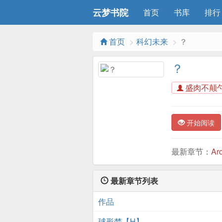
云梦书院
首页
书库
排行
首页
科幻未来
？
？
盛肉不颠
开始阅读
最新章节：
Ar
最新章节列表
作品
球形梦【H】