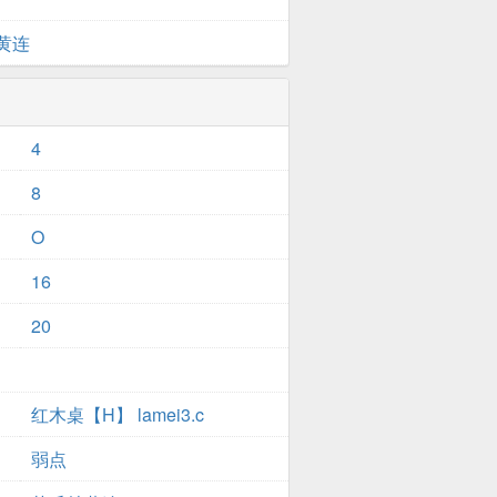
黄连
4
8
O
16
20
红木桌【H】 lamei3.c
弱点