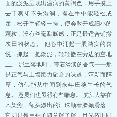
面的淤泥呈现出温润的黄褐色，用手摸上
去干爽却不失湿润，捏在手中能轻松成
团，松开手轻轻一搓，便会散开成细小的
颗粒，没有丝毫黏腻感，正是最适合铺撒
农田的状态。 他心中涌起一股踏实的喜
悦，抓起一把淤泥，轻轻撒在旁边的空地
上。 泥土落地时，带着淡淡的香气——那
是正气与土壤肥力融合的味道，清新而醇
厚，仿佛能从中闻到来年庄稼生长的气
息。 意灵们也累得有些喘息。 虎头人靠在
木架旁，额头渗出的汗珠顺着脸颊滑落，
它却只是用袖子随意擦了擦，目光依旧盯