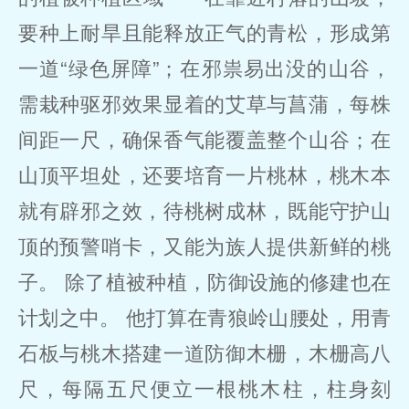
要种上耐旱且能释放正气的青松，形成第
一道“绿色屏障”；在邪祟易出没的山谷，
需栽种驱邪效果显着的艾草与菖蒲，每株
间距一尺，确保香气能覆盖整个山谷；在
山顶平坦处，还要培育一片桃林，桃木本
就有辟邪之效，待桃树成林，既能守护山
顶的预警哨卡，又能为族人提供新鲜的桃
子。 除了植被种植，防御设施的修建也在
计划之中。 他打算在青狼岭山腰处，用青
石板与桃木搭建一道防御木栅，木栅高八
尺，每隔五尺便立一根桃木柱，柱身刻