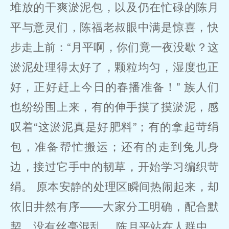
堆放的干爽淤泥包，以及仍在忙碌的陈月
平与意灵们，陈福老叔眼中满是惊喜，快
步走上前：“月平啊，你们竟一夜没歇？这
淤泥处理得太好了，颗粒均匀，湿度也正
好，正好赶上今日的春播准备！” 族人们
也纷纷围上来，有的伸手摸了摸淤泥，感
叹着“这淤泥真是好肥料”；有的拿起苛绢
包，准备帮忙搬运；还有的走到兔儿身
边，接过它手中的韧草，开始学习编织苛
绢。 原本安静的处理区瞬间热闹起来，却
依旧井然有序——大家分工明确，配合默
契，没有丝毫混乱。 陈月平站在人群中，