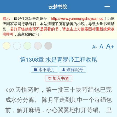
云梦书院
提示：
请记住本站最新网址：
http://www.yunmengshuyuan.cc
！为响
应国家净网行动号召，本站清理了所有涉黄的小说，导致大量书籍错
乱，
若打开链接发现不是要看的书，请点击上方搜索图标重新搜索该
书即可
，感谢您的访问！
A+
A
A-
第1308章 水是青罗带工程收尾
水不暖月
谁解沉舟
加入书签
<p>天快亮时，第一批三十块苛绢包已完
成水分分离。 陈月平走到其中一个苛绢包
前，解开麻绳，小心翼翼地打开苛绢。 里