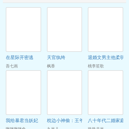
在星际开密逃
天官纨绔
退婚文男主他柔弱
吾七画
枫香
桃李笙歌
我给暴君当妖妃
枕边小神偷：王爷,请你慢一点
八十年代二婚家庭
啾咪啾咪兔
九半儿
珠珠月半