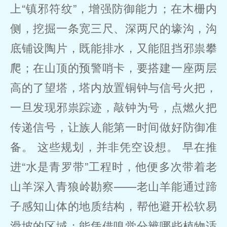
上“镇邪符纹”，增强防御能力；在木栅内
侧，挖掘一条宽三尺、深两尺的壕沟，沟
底铺设陶片，既能排水，又能阻挡邪祟攀
爬；在山顶的预警哨卡，要搭建一座两层
高的了望塔，塔内放置铜钟与信号火把，
一旦发现邪祟踪迹，敲钟为号，点燃火把
传递信号，让族人能第一时间做好防御准
备。 这些规划，并非凭空设想。 早在推
进“水是青罗带”工程时，他便多次带着老
山羊深入青狼岭勘察——老山羊能通过蹄
子感知山体的地质结构，帮他避开松软易
滑坡的区域；能凭借嗅觉分辨哪些植物适