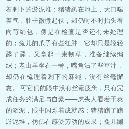
着剩下的淤泥堆；猪猪趴在地上，大口喘
着气，肚子微微起伏，却仍时不时抬头看
向苛绢包，像是在检查是否还有未处理
的；兔儿的爪子有些红肿，它却只是轻轻
舔了舔，又拿起一束韧草，准备继续编
织；老山羊坐在一旁，嘴角沾了些草汁，
却仍在梳理着剩下的麻绳，没有丝毫懈
怠。 可它们的眼中没有丝毫疲惫，只有完
成任务的满足与自豪——虎头人看着干爽
的淤泥，眼中闪烁着成就感；猪猪蹭了蹭
淤泥堆，仿佛在感受劳动的成果；兔儿蹦