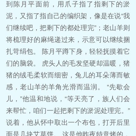
到陈月平面前，用爪子指了指剩下的淤
泥，又指了指自己的编织架，像是在说“我
们继续吧，把剩下的都处理完”；老山羊则
将梳理好的麻绳递过来，示意可以继续捆
扎苛绢包。 陈月平蹲下身，轻轻抚摸着它
们的脑袋。 虎头人的毛发坚硬却温暖，猪
猪的绒毛柔软而细密，兔儿的耳朵薄而敏
感，老山羊的羊角光滑而温润。 “先歇会
儿，”他温和地说，“等天亮了，族人们会
来帮忙，咱们一起把剩下的淤泥处理完。”
说着，他从怀中取出一个布包，打开后里
面是几块艾草饼。 这是他昨夜特意烤的，