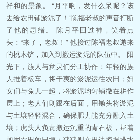
祥和的景象。 “月平啊，发什么呆呢？该
去给农田铺淤泥了！”陈福老叔的声音打断
了他的思绪。 陈月平回过神，笑着点
头：“来了，老叔！” 他接过陈福老叔递来
的桃木铲，加入到搬运淤泥的队伍中。 阳
光下，族人与意灵们分工协作：年轻的族
人推着板车，将干爽的淤泥运往农田；妇
女们与兔儿一起，将淤泥均匀铺撒在耕作
层上；老人们则跟在后面，用锄头将淤泥
与土壤轻轻混合，确保肥力能充分融入土
壤；虎头人负责搬运沉重的青石板，帮着
加固农田的田埂；猪猪则在田边挖掘排水