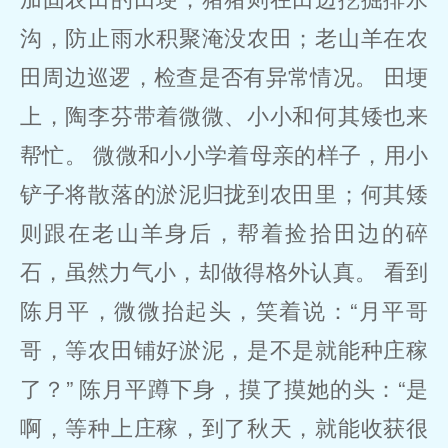
沟，防止雨水积聚淹没农田；老山羊在农
田周边巡逻，检查是否有异常情况。 田埂
上，陶李芬带着微微、小小和何其矮也来
帮忙。 微微和小小学着母亲的样子，用小
铲子将散落的淤泥归拢到农田里；何其矮
则跟在老山羊身后，帮着捡拾田边的碎
石，虽然力气小，却做得格外认真。 看到
陈月平，微微抬起头，笑着说：“月平哥
哥，等农田铺好淤泥，是不是就能种庄稼
了？” 陈月平蹲下身，摸了摸她的头：“是
啊，等种上庄稼，到了秋天，就能收获很