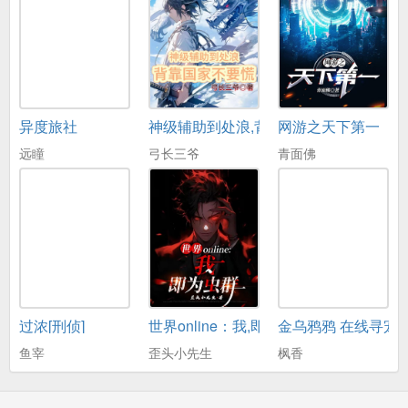
异度旅社
神级辅助到处浪,背靠国家不要慌
网游之天下第一
远瞳
弓长三爷
青面佛
过浓[刑侦]
世界online：我,即为虫群
金乌鸦鸦 在线寻宠
鱼宰
歪头小先生
枫香