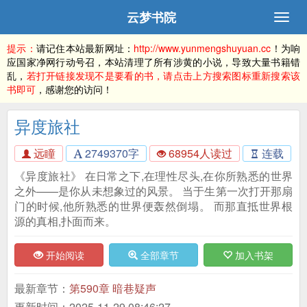
云梦书院
提示：
请记住本站最新网址：
http://www.yunmengshuyuan.cc
！为响
应国家净网行动号召，本站清理了所有涉黄的小说，导致大量书籍错
乱，
若打开链接发现不是要看的书，请点击上方搜索图标重新搜索该
书即可
，感谢您的访问！
异度旅社
远瞳
2749370字
68954人读过
连载
《异度旅社》 在日常之下,在理性尽头,在你所熟悉的世界
之外——是你从未想象过的风景。 当于生第一次打开那扇
门的时候,他所熟悉的世界便轰然倒塌。 而那直抵世界根
源的真相,扑面而来。
开始阅读
全部章节
加入书架
最新章节：
第590章 暗巷疑声
更新时间：2025-11-29 08:46:27